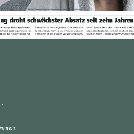
det
hwannen