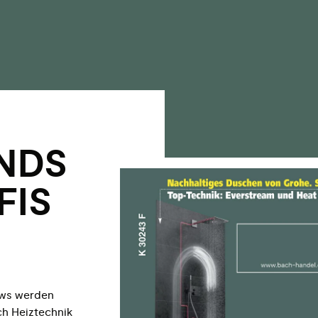
NDS
FIS
ews werden
ch Heiztechnik