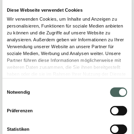
BACH
Diese Webseite verwendet Cookies
PARTNER WERDEN.
Wir verwenden Cookies, um Inhalte und Anzeigen zu
personalisieren, Funktionen für soziale Medien anbieten
Partnerschaftlich verkaufen.
zu können und die Zugriffe auf unsere Website zu
analysieren. Außerdem geben wir Informationen zu Ihrer
Wir sind nicht nur eine Abholstelle. Wir sind
Verwendung unserer Website an unsere Partner für
Ihr Partner in allen Dingen, die sich um den
soziale Medien, Werbung und Analysen weiter. Unsere
Bau und die Weiterentwicklung Ihres
Partner führen diese Informationen möglicherweise mit
Unternehmens drehen. Fachlicher
weiteren Daten zusammen, die Sie ihnen bereitgestellt
Austausch, Wissensvorsprünge und der
haben oder die sie im Rahmen Ihrer Nutzung der Dienste
persönliche Kontakt sind uns dabei
gesammelt haben.
Einwilligungsauswahl
besonders wichtig, um die dauerhafte und
Notwendig
stabile Kundenbeziehung zu pflegen und
Potentiale auszuschöpfen. Werden Sie jetzt
BACH-Partner und lassen Sie uns als Team
Präferenzen
erfolgreich in die Zukunft starten.
Statistiken