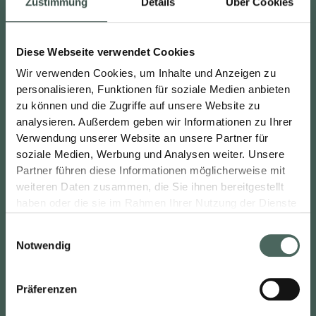
Zustimmung
Details
Über Cookies
Ich verstehe und akzeptiere, dass BACH im
Zuge meiner Kontaktanfrage meine
persönlichen Daten speichern und verarbeiten
Diese Webseite verwendet Cookies
muss und akzeptiere die
Wir verwenden Cookies, um Inhalte und Anzeigen zu
Datenschutzinformation
.
*
personalisieren, Funktionen für soziale Medien anbieten
zu können und die Zugriffe auf unsere Website zu
analysieren. Außerdem geben wir Informationen zu Ihrer
Verwendung unserer Website an unsere Partner für
soziale Medien, Werbung und Analysen weiter. Unsere
Partner führen diese Informationen möglicherweise mit
weiteren Daten zusammen, die Sie ihnen bereitgestellt
Bad- und Fliesenberatungstermin anfragen.
haben oder die sie im Rahmen Ihrer Nutzung der Dienste
gesammelt haben.
Sie möchten einen Termin zur Bad- und/oder
Einwilligungsauswahl
Fliesenplanung haben? Dann senden Sie uns
Notwendig
gerne Ihre Kontaktdaten.
Damit wir uns optimal auf Ihr Gespräch
vorbereiten können, würden wir uns über die
Präferenzen
ausgefüllte Checkliste sehr freuen. Gerne
können Sie uns auch zusätzlich schon Fotos,