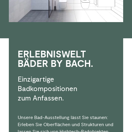
ERLEBNIS­­WELT
BÄDER BY BACH.
Einzigartige
Badkompositionen
zum Anfassen.
U
nsere Bad-Ausstellung
lässt Sie staunen:
Erleben
Sie
Oberflächen und Strukturen
un
d
lassen Sie sich
von Hightec
h-
Badobjekten