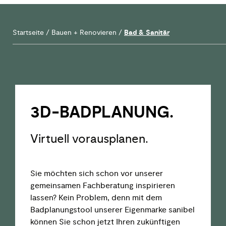
Startseite
/
Bauen + Renovieren
/
Bad & Sanitär
3D-BAD­­PLANUNG.
Virtuell vorausplanen.
Sie
möchten sich
schon vor
unserer
gemeinsamen
Fachberatun
g
inspirieren
lassen
? Kein Problem, denn mit
dem
Badplanungstool unserer Eigenmarke
sanibel
können Sie
schon jetzt
Ihren
zukünftigen