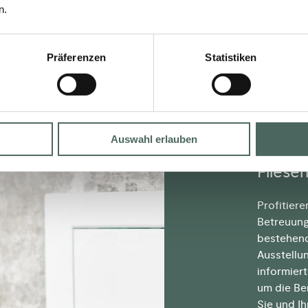
n.
Präferenzen
Statistiken
BAC
GESC
Auswahl erlauben
Fliesen
Profitier
Betreuung
bestehend
Ausstellu
informier
um die Be
Sie und Ih