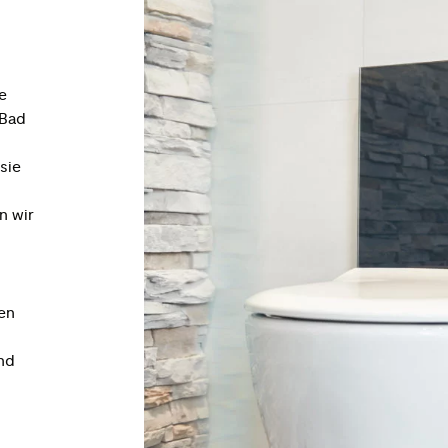
e
 Bad
sie
n wir
en
nd