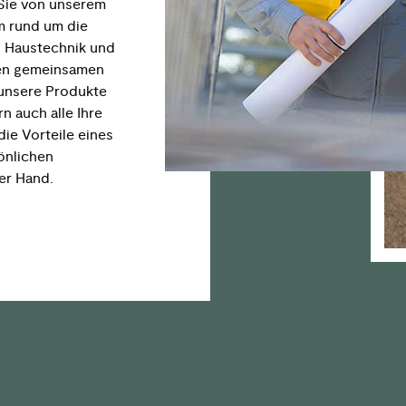
 Sie von unserem
m rund um die
n, Haustechnik und
nen gemeinsamen
 unsere Produkte
n auch alle Ihre
ie Vorteile eines
önlichen
er Hand.