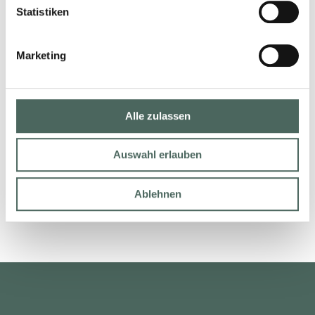
Statistiken
FÖRDERUNG: SO
Marketing
EINFACH GEHT´S!
24. Juli 2024
Alle zulassen
LESEN
Auswahl erlauben
Ablehnen