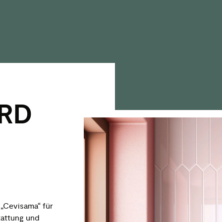
RD
 „Cevisama“ für
tattung und