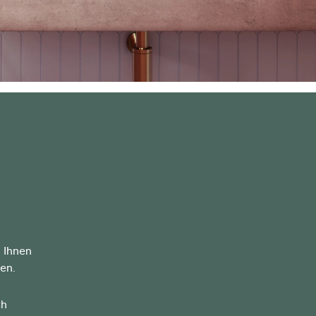
 Ihnen
en.
ch