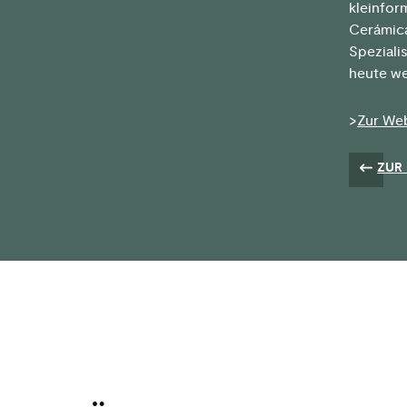
kleinfor
Cerámica
Speziali
heute we
>
Zur We
ZUR