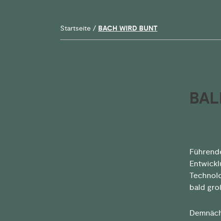
Startseite
/
BACH WIRD BUNT
BAL
Führende
Entwickl
Technolo
bald gro
Demnächs