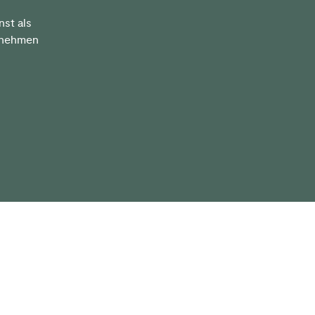
nst als
ernehmen