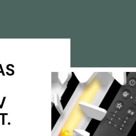
AS
V
T.