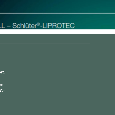
et
.
en.
EC-