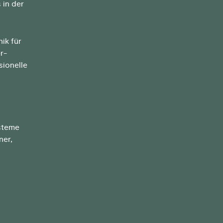
 in der
ik für
r-
sionelle
ysteme
ner,