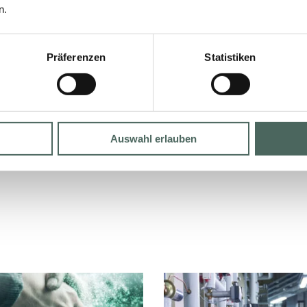
h auch für Profis in unserem
Online-Shop
.
n.
 ÜBERSICHT
Präferenzen
Statistiken
Auswahl erlauben