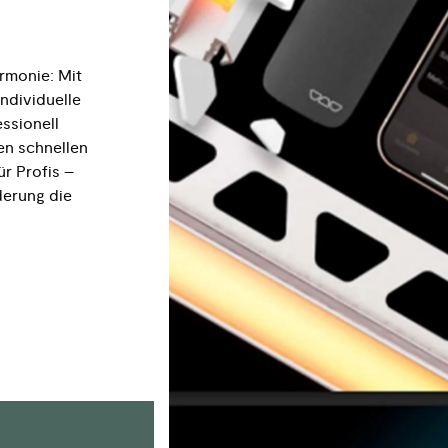
rmonie: Mit
ndividuelle
ssionell
den schnellen
ür Profis –
derung die