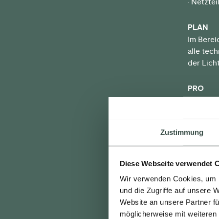
• Netztei
PLAN
Im Berei
alle tec
der Lich
PRO
Beleucht
Sie jede
Zustimmung
• Individ
• Vielfa
• Unendl
Diese Webseite verwendet 
• Die Ser
Wir verwenden Cookies, um I
und die Zugriffe auf unsere 
Sie benö
Website an unsere Partner fü
Ihrer Nä
möglicherweise mit weiteren