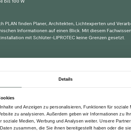
le bis 100 W
ch PLAN finden Planer, Architekten, Lichtexperten und Verarb
hnischen Informationen auf einen Blick. Mit diesem Fachwissen
tinstallation mit Schlüter-LIPROTEC keine Grenzen gesetzt.
ung für Profis mit der PRO-Serie von Schlüter-LIPROTEC ve
n Raum in eine Lichtoase.
Details
uelle Lichtinstallationen
ch kombinierbare Produkte
iche Möglichkeiten
Cookies
ie für Profis
nhalte und Anzeigen zu personalisieren, Funktionen für soziale
Website zu analysieren. Außerdem geben wir Informationen zu I
tigen mehr Informationen? Dann besuchen Sie unsere Ausstel
r soziale Medien, Werbung und Analysen weiter. Unsere Partner
he oder sprechen Sie mit unserem Vertriebsteam. Alles gibt´s
 Daten zusammen, die Sie ihnen bereitgestellt haben oder die s