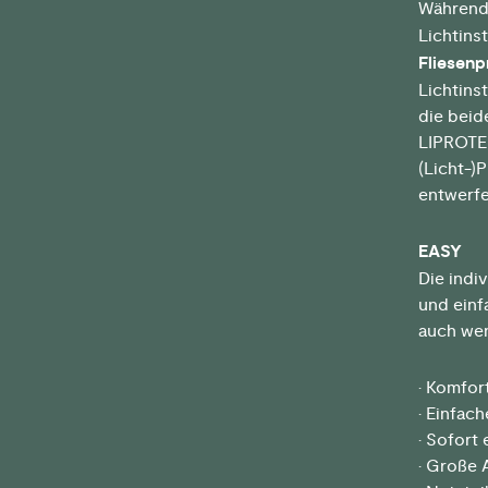
Während
Lichtinst
Fliesenp
Lichtins
die bei
LIPROTEC
(Licht-)
entwerf
EASY
Die indi
und einf
auch wen
• Komfor
• Einfac
• Sofort 
• Große 