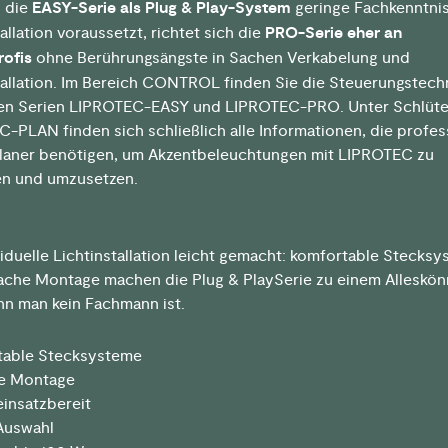
 die
EASY-Serie als Plug & Play-System
geringe Fachkenntnis
allation voraussetzt, richtet sich die
PRO-Serie eher an
rofis
ohne Berührungsängste in Sachen Verkabelung und
tallation. Im Bereich CONTROL finden Sie die Steuerungstechn
den Serien LIPROTEC-EASY und LIPROTEC-PRO. Unter Schlüte
-PLAN finden sich schließlich alle Informationen, die profes
Planer benötigen, um Akzentbeleuchtungen mit LIPROTEC zu
en und umzusetzen.
viduelle Lichtinstallation leicht gemacht: komfortable Stecks
ache Montage machen die Plug & PlaySerie zu einem Alleskön
n man kein Fachmann ist.
table Stecksysteme
he Montage
einsatzbereit
Auswahl