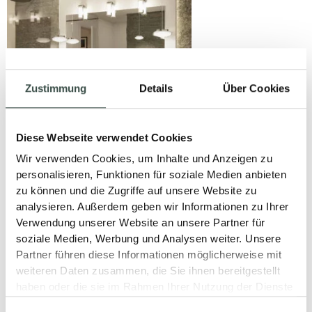
Zustimmung
Details
Über Cookies
Diese Webseite verwendet Cookies
Wir verwenden Cookies, um Inhalte und Anzeigen zu
MEHR LICHT –
personalisieren, Funktionen für soziale Medien anbieten
MEHR BAD.
zu können und die Zugriffe auf unsere Website zu
analysieren. Außerdem geben wir Informationen zu Ihrer
15. November 2024
Verwendung unserer Website an unsere Partner für
soziale Medien, Werbung und Analysen weiter. Unsere
Partner führen diese Informationen möglicherweise mit
LESEN
weiteren Daten zusammen, die Sie ihnen bereitgestellt
haben oder die sie im Rahmen Ihrer Nutzung der Dienste
gesammelt haben.