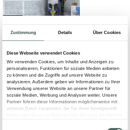
Zustimmung
Details
Über Cookies
AUS DER
BAUWIRTSCHAFT
Diese Webseite verwendet Cookies
09. Dezember 2024
Wir verwenden Cookies, um Inhalte und Anzeigen zu
personalisieren, Funktionen für soziale Medien anbieten
zu können und die Zugriffe auf unsere Website zu
LESEN
analysieren. Außerdem geben wir Informationen zu Ihrer
Verwendung unserer Website an unsere Partner für
soziale Medien, Werbung und Analysen weiter. Unsere
Partner führen diese Informationen möglicherweise mit
weiteren Daten zusammen, die Sie ihnen bereitgestellt
haben oder die sie im Rahmen Ihrer Nutzung der Dienste
gesammelt haben.
Einwilligungsauswahl