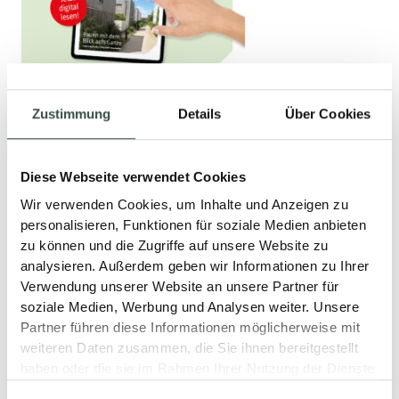
PROFI-MAGAZIN:
Zustimmung
Details
Über Cookies
IMPULSE FÜR
NACHHALTIGES
Diese Webseite verwendet Cookies
Wir verwenden Cookies, um Inhalte und Anzeigen zu
BAUEN
personalisieren, Funktionen für soziale Medien anbieten
zu können und die Zugriffe auf unsere Website zu
29. Juni 2026
analysieren. Außerdem geben wir Informationen zu Ihrer
Verwendung unserer Website an unsere Partner für
LESEN
soziale Medien, Werbung und Analysen weiter. Unsere
Partner führen diese Informationen möglicherweise mit
weiteren Daten zusammen, die Sie ihnen bereitgestellt
haben oder die sie im Rahmen Ihrer Nutzung der Dienste
gesammelt haben.