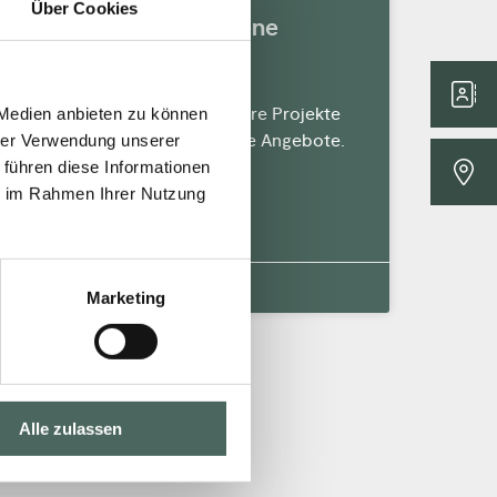
Über Cookies
Gibt es objektbezogene
Preise?
Ja. Für Baustellen und größere Projekte
 Medien anbieten zu können
erstellen wir objektbezogene Angebote.
hrer Verwendung unserer
 führen diese Informationen
ie im Rahmen Ihrer Nutzung
MEHR »
16. Februar 2026
Keine Kommentare
Marketing
Alle zulassen