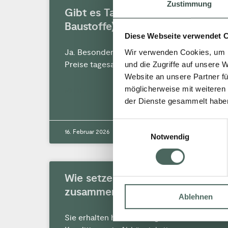
Zustimmung
Gibt es Tagespreise (z. B.
Baustoffe)?
Diese Webseite verwendet 
Ja. Besonders bei Baustoffen können
Wir verwenden Cookies, um I
Preise tagesaktuell schwanken.
und die Zugriffe auf unsere 
Website an unsere Partner fü
möglicherweise mit weiteren
MEHR »
der Dienste gesammelt habe
Einwilligungsauswahl
16. Februar 2026
Keine Kommentare
Notwendig
Wie setzen sich Ihre Preise
zusammen?
Ablehnen
Sie erhalten handwerkergerechte