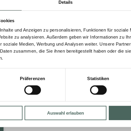
Details
Wie lange sind Angebote
gültig?
Cookies
In der Regel sind Angebote zeitlich
nhalte und Anzeigen zu personalisieren, Funktionen für soziale
befristet, abhängig vom Produkt und der
Website zu analysieren. Außerdem geben wir Informationen zu I
Marktsituation.
r soziale Medien, Werbung und Analysen weiter. Unsere Partner
 Daten zusammen, die Sie ihnen bereitgestellt haben oder die s
n.
MEHR »
16. Februar 2026
Keine Kommentare
Präferenzen
Statistiken
Auswahl erlauben