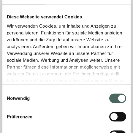
Diese Webseite verwendet Cookies
Wer kann bei euch einkaufen?
Wir verwenden Cookies, um Inhalte und Anzeigen zu
personalisieren, Funktionen für soziale Medien anbieten
Wir beliefern im Haustechnikbereich
zu können und die Zugriffe auf unsere Website zu
ausschließlich das konzessionierte Handwerk.
analysieren. Außerdem geben wir Informationen zu Ihrer
Verwendung unserer Website an unsere Partner für
Fliese, Baustoffe und Elektro können von allen
soziale Medien, Werbung und Analysen weiter. Unsere
Profigewerbe- und Endkunden bei uns
Partner führen diese Informationen möglicherweise mit
bezogen werden. Voraussetzung dafür ist
weiteren Daten zusammen, die Sie ihnen bereitgestellt
haben oder die sie im Rahmen Ihrer Nutzung der Dienste
MEHR »
gesammelt haben.
Einwilligungsauswahl
Notwendig
11. Februar 2026
Keine Kommentare
Präferenzen
Brauche ich ein Kundenkonto?