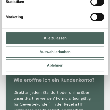
Statistiken
Ja. Für Handwerkerpreise, Verfügbarkeit,
Bestellhistorie und Zahlungsziele ist ein
Marketing
Kundenkonto erforderlich. Das gilt genauso
für Endkunden. >Hier zur Eröffnung eines
Kundenkontos für Gewerbetreibende.
Alle zulassen
MEHR »
Auswahl erlauben
11. Februar 2026
Keine Kommentare
Ablehnen
Wie eröffne ich ein Kundenkonto?
Direkt an jedem Standort oder online über
unser „Partner werden“ Formular (nur gültig
für Gewerbekunden). In der Regel ist Ihr