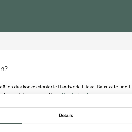
en?
ießlich das konzessionierte Handwerk. Fliese, Baustoffe und 
tzung dafür ist ein gültiges
Kundenkonto
bei uns.
Details