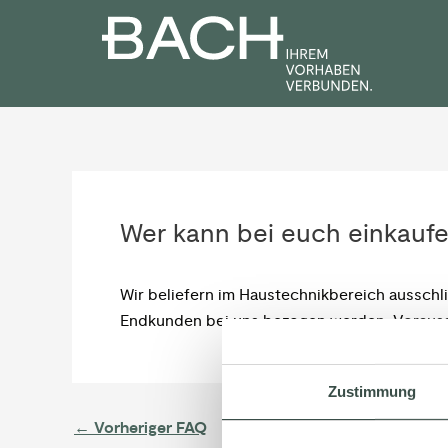
Zum
Post
Inhalt
navigation
springen
Wer kann bei euch einkauf
Wir beliefern im Haustechnikbereich ausschl
Endkunden bei uns bezogen werden. Vorausse
Zustimmung
←
Vorheriger FAQ