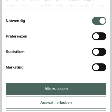
weiteren Daten zusammen, die Sie ihnen bereitgestellt
haben oder die sie im Rahmen Ihrer Nutzung der Dienste
16. Februar 2026
Keine Kommentare
gesammelt haben.
Einwilligungsauswahl
Notwendig
Gibt es Mindestbestellmengen?
Präferenzen
Nein, selbstverständlich erhalten Sie bei uns
auch Kleinmengen. Bitte beachten Sie jedoch,
Statistiken
dass es einige Artikel gibt, die nur in
bestimmten Abnahmemengen erhältlich sind –
Marketing
MEHR »
16. Februar 2026
Keine Kommentare
Alle zulassen
Auswahl erlauben
Wie kann ich bestellen?