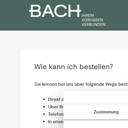
Zum
Post
Inhalt
navigation
springen
Wie kann ich bestellen?
Sie können bei uns über folgende Wege beste
Direkt am Standort
Über Ihren zuständigen Außendienst
Zustimmung
Telefonisch oder digital über unseren
In unserem Shop (nur für Gewerbekun