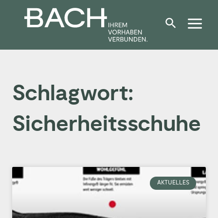
Zum
Inhalt
springen
Schlagwort:
Sicherheitsschuhe
AKTUELLES