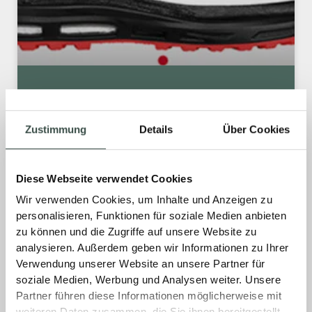
TIPP: PERFEKTES SCHUHWERK
Zustimmung
Details
Über Cookies
Sicheres und komfortables Schuhwerk.
Erleben Sie den Alltag mit Leichtigkeit und Stil
durch das richtige Schuhwerk. Elten
Diese Webseite verwendet Cookies
präsentiert mit WELLMAXX ein revolutionäres
Wir verwenden Cookies, um Inhalte und Anzeigen zu
Laufgefühl und eine neue Ära der
personalisieren, Funktionen für soziale Medien anbieten
komfortablen Dämpfung.
zu können und die Zugriffe auf unsere Website zu
analysieren. Außerdem geben wir Informationen zu Ihrer
MEHR »
Verwendung unserer Website an unsere Partner für
soziale Medien, Werbung und Analysen weiter. Unsere
Partner führen diese Informationen möglicherweise mit
3. April 2025
Keine Kommentare