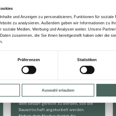
Cookies
nhalte und Anzeigen zu personalisieren, Funktionen für soziale
Website zu analysieren. Außerdem geben wir Informationen zu I
INNOVATIVE IDEEN IM
r soziale Medien, Werbung und Analysen weiter. Unsere Partner
HANDWERK
 Daten zusammen, die Sie ihnen bereitgestellt haben oder die s
n.
Die Wohnraumnot ist ein dringendes
Problem, insbesondere in städtischen
Präferenzen
Statistiken
Gebieten, wo der knappe Wohnraum oft
zu teuer ist. Bauen und sanieren sind
daher dringend erforderlich, um
gesunden und zukunftsfähigen
Wohnraum zu schaffen.
Auswahl erlauben
Bestandsgebäude müssen saniert und an
den Klimawandel angepasst werden. Um
dem Bedarf gerecht zu werden, soll die
Bauwirtschaft angekurbelt werden.
Neben dem Neubau bietet die