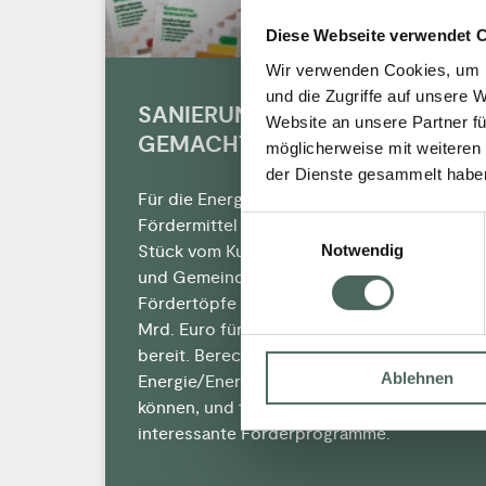
Diese Webseite verwendet 
Wir verwenden Cookies, um I
und die Zugriffe auf unsere 
SANIERUNG LEICHT
Website an unsere Partner fü
GEMACHT.
möglicherweise mit weiteren
der Dienste gesammelt habe
Für die Energetische Sanierung gibt es
Fördermittel satt: Holen Sie sich ein
Einwilligungsauswahl
Notwendig
Stück vom Kuchen! Bund, Länder, Städte
und Gemeinden halten mehr als 6.000
Fördertöpfe in Höhe von jährlich gut 12
Mrd. Euro für die Energetische Sanierung
bereit. Berechnen Sie, wo und wie viel
Ablehnen
Energie/Energiekosten Sie einsparen
können, und finden Sie für sich
interessante Förderprogramme.