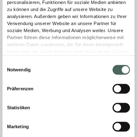
personalisieren, Funktionen für soziale Medien anbieten
zu können und die Zugriffe auf unsere Website zu
analysieren. Außerdem geben wir Informationen zu Ihrer
Verwendung unserer Website an unsere Partner für
soziale Medien, Werbung und Analysen weiter. Unsere
Partner führen diese Informationen möglicherweise mit
PRÄZISION IN NIVELLIERTECHNIK
weiteren Daten zusammen, die Sie ihnen bereitgestellt
haben oder die sie im Rahmen Ihrer Nutzung der Dienste
gesammelt haben.
Überlassen Sie nichts dem Zufall und tauchen
Einwilligungsauswahl
Sie ein in die Welt der präzisen
Notwendig
Fliesenverlegung mit unserem ausgefeilten
Nivelliersystem! Jetzt informieren.
Präferenzen
MEHR »
Statistiken
3. April 2025
Keine Kommentare
Marketing