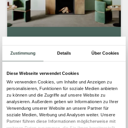
DESIGN TRIFFT PROFI-QUALITÄT.
Zustimmung
Details
Über Cookies
Unser neuer Fliesenkatalog bietet Profis
hochwertige Fliesen für Boden und Wand –
für innen und außen – kombiniert mit aktuellen
Diese Webseite verwendet Cookies
Wohntrends und praxisgerechter Qualität. Die
Wir verwenden Cookies, um Inhalte und Anzeigen zu
Serien Kronos und Pizarra ermöglichen
personalisieren, Funktionen für soziale Medien anbieten
moderne, nahtlose Übergänge von drinnen
zu können und die Zugriffe auf unsere Website zu
nach draußen. Ergänzt wird das Sortiment
analysieren. Außerdem geben wir Informationen zu Ihrer
durch Akustik-Paneele, Designfußboden
Verwendung unserer Website an unsere Partner für
sowie leistungsstarke Fliesentechnik und
soziale Medien, Werbung und Analysen weiter. Unsere
Bauplatten unserer PROFI-MARKE. Alles aus
Partner führen diese Informationen möglicherweise mit
einer Hand – zuverlässig, effizient und perfekt