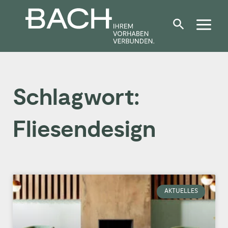
Zum
Inhalt
springen
Schlagwort:
Fliesendesign
AKTUELLES