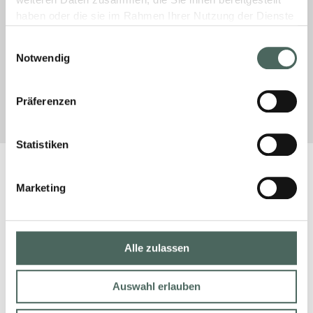
weiteren Daten zusammen, die Sie ihnen bereitgestellt
für anspruchsvolle Projekte.
haben oder die sie im Rahmen Ihrer Nutzung der Dienste
gesammelt haben.
Einwilligungsauswahl
MEHR »
Notwendig
31. März 2026
Keine Kommentare
Präferenzen
Statistiken
Marketing
Alle zulassen
Auswahl erlauben