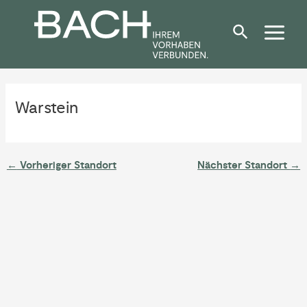
Zum
Post
Inhalt
navigation
springen
Warstein
←
Vorheriger Standort
Nächster Standort
→