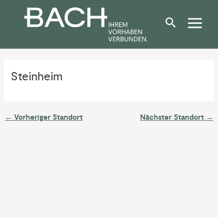
Zum
Post
Inhalt
navigation
springen
Steinheim
←
Vorheriger Standort
Nächster Standort
→