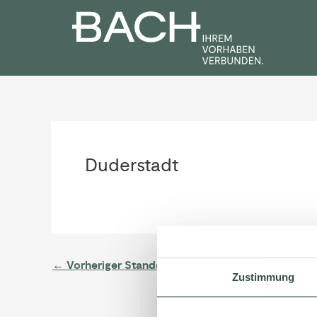
Zum
Post
Inhalt
navigation
springen
Duderstadt
←
Vorheriger Standort
Zustimmung