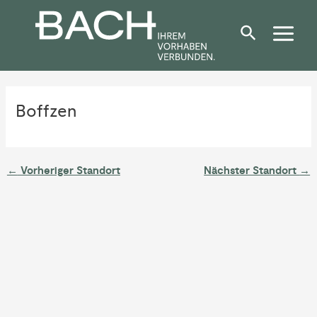
Zum
Post
Inhalt
navigation
springen
Boffzen
←
Vorheriger Standort
Nächster Standort
→