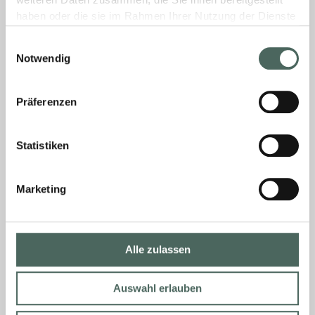
weiteren Daten zusammen, die Sie ihnen bereitgestellt
kurzfristig für Sie, sofern dieser Bestandteil
haben oder die sie im Rahmen Ihrer Nutzung der Dienste
unseres Kernsortiments ist.
gesammelt haben.
Einwilligungsauswahl
Notwendig
MEHR »
Präferenzen
11. Februar 2026
Keine Kommentare
Statistiken
Können Sie Sonderartikel oder
Sondermaße beschaffen?
Marketing
Das hängt sehr stark von dem benötigten
Artikel ab. Wir prüfen alle Sonderbestellungen
Alle zulassen
oder projektspezifische Artikel für Sie.
Auswahl erlauben
MEHR »