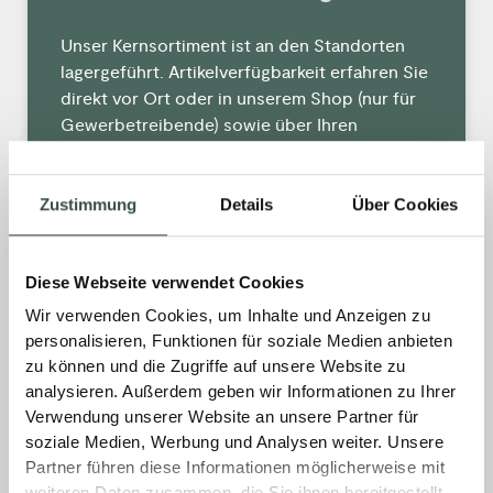
Unser Kernsortiment ist an den Standorten
lagergeführt. Artikelverfügbarkeit erfahren Sie
direkt vor Ort oder in unserem Shop (nur für
Gewerbetreibende) sowie über Ihren
zuständigen Außendienst.
Zustimmung
Details
Über Cookies
MEHR »
11. Februar 2026
Keine Kommentare
Diese Webseite verwendet Cookies
Wir verwenden Cookies, um Inhalte und Anzeigen zu
personalisieren, Funktionen für soziale Medien anbieten
Was ist, wenn ein Artikel nicht
zu können und die Zugriffe auf unsere Website zu
analysieren. Außerdem geben wir Informationen zu Ihrer
verfügbar ist?
Verwendung unserer Website an unsere Partner für
soziale Medien, Werbung und Analysen weiter. Unsere
Wir prüfen Alternativen, organisieren
Partner führen diese Informationen möglicherweise mit
Verfügbarkeit oder bestellen den Artikel