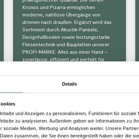
Kronos und Pizarra ermöglichen
moderne, nahtlose Übergänge von
drinnen nach draußen. Ergänzt wird das
Sortiment durch Akustik-Paneele,
Designfußboden sowie leistungsstarke
Fliesentechnik und Bauplatten unserer
PROFI-MARKE. Alles aus einer Hand –
zuverlässig, effizient und perfekt für
anspruchsvolle Projekte.
MEHR »
Details
31. März 2026
Keine Kommentare
Cookies
nhalte und Anzeigen zu personalisieren, Funktionen für soziale
Website zu analysieren. Außerdem geben wir Informationen zu I
r soziale Medien, Werbung und Analysen weiter. Unsere Partner
AKTUELLES
 Daten zusammen, die Sie ihnen bereitgestellt haben oder die s