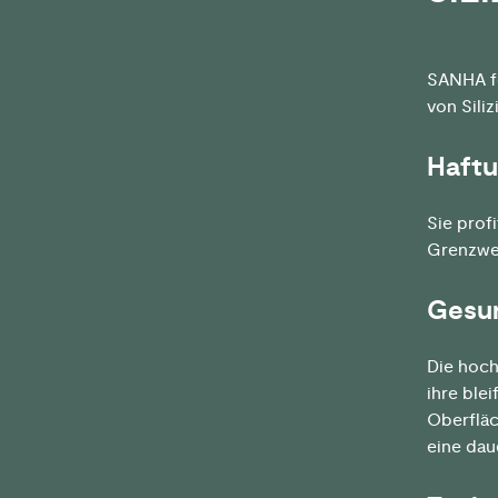
SANHA fe
von Sili
Haftu
Sie prof
Grenzwer
Gesun
Die hoch
ihre blei
Oberfläc
eine dau