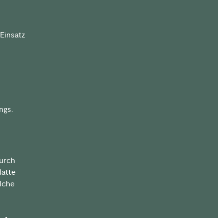
 Einsatz
ngs.
durch
latte
lche