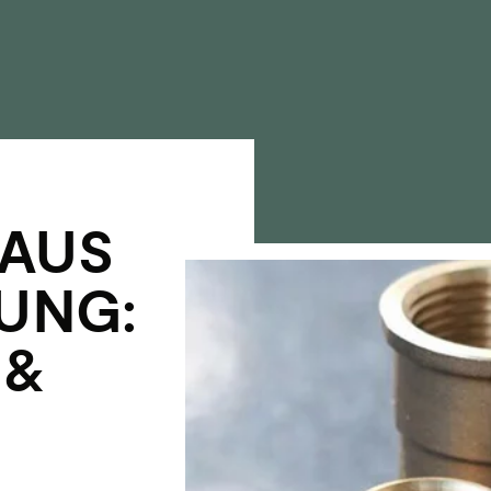
 AUS
TUNG:
 &