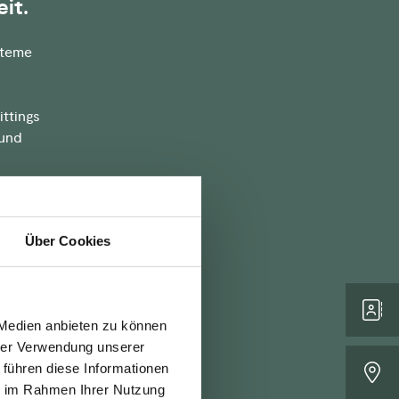
it.
steme
ittings
 und
URAFIT®
Über Cookies
an®-
 Medien anbieten zu können
hrer Verwendung unserer
 führen diese Informationen
ie im Rahmen Ihrer Nutzung