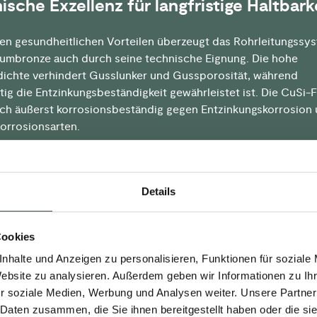
ische Exzellenz für langfristige Haltbarke
n gesundheitlichen Vorteilen überzeugt das Rohrleitungssy
ziumbronze auch durch seine technische Eignung. Die hohe
dichte verhindert Gusslunker und Gussporosität, während
itig die Entzinkungsbeständigkeit gewährleistet ist. Die CuSi-F
ich äußerst korrosionsbeständig gegen Entzinkungskorrosion
orrosionsarten.
etet heute eine breite Palette von Press-, Gewinde- und
sfittings aus Siliziumbronze an. Die Serien PURAPRESS®, P
Details
®-Press ermöglichen Verbindungen mit Kupferrohren, NiroS
lrohren oder Mehrschichtverbundrohr (Multifit®).
Cookies
 Informationen fragen Sie gern unseren Außendienst.
nhalte und Anzeigen zu personalisieren, Funktionen für soziale
Website zu analysieren. Außerdem geben wir Informationen zu I
BSITE
r soziale Medien, Werbung und Analysen weiter. Unsere Partner
 Daten zusammen, die Sie ihnen bereitgestellt haben oder die s