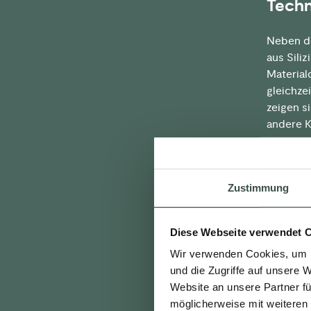
Techn
Neben de
aus Sili
Material
gleichze
zeigen s
andere K
SANHA bi
Übergang
Zustimmung
und 3fit
Edelstah
Diese Webseite verwendet 
Für mehr
Wir verwenden Cookies, um I
und die Zugriffe auf unsere 
>ZUR WE
Website an unsere Partner fü
möglicherweise mit weiteren