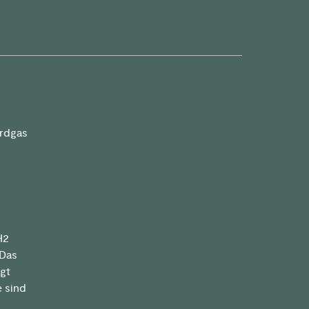
Erdgas
H2
 Das
lgt
e sind