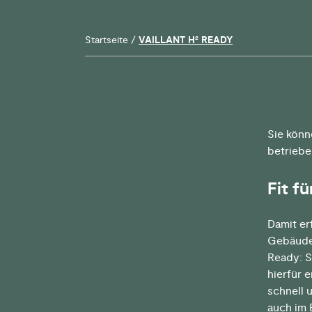
Startseite
/
VAILLANT H² READY
Sie könn
betriebe
Fit f
Damit er
Gebäudee
Ready: S
hierfür 
schnell 
auch im