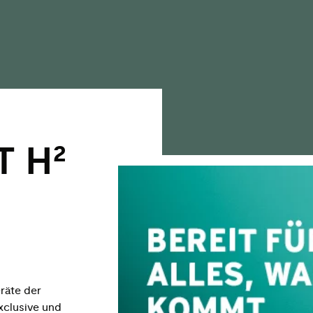
T H²
räte der
xclusive und