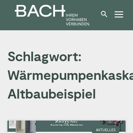
Zum
Inhalt
springen
Schlagwort:
Wärmepumpenkask
Altbaubeispiel
AKTUELLES