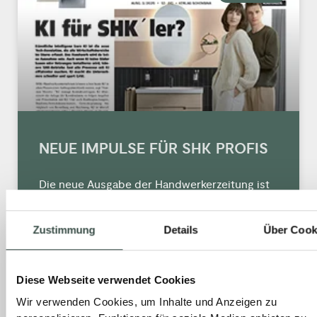
NEUE IMPULSE FÜR SHK PROFIS
Die neue Ausgabe der Handwerkerzeitung ist
da und sie steckt wieder voller aktueller
Techniktrends, Produktneuheiten und
Zustimmung
Details
Über Cook
Praxislösungen rund um das moderne SHK-
Handwerk. Jetzt reinlesen und frische Impulse
erleben.
Diese Webseite verwendet Cookies
Wir verwenden Cookies, um Inhalte und Anzeigen zu
MEHR »