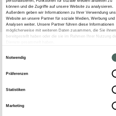
personalisieren, Funktionen für soziale Medien anbieten zu
können und die Zugriffe auf unsere Website zu analysieren.
9. Oktober 2025
Keine Kommentare
Außerdem geben wir Informationen zu Ihrer Verwendung uns
Website an unsere Partner für soziale Medien, Werbung und
Analysen weiter. Unsere Partner führen diese Informationen
möglicherweise mit weiteren Daten zusammen, die Sie ihne
bereitgestellt haben oder die sie im Rahmen Ihrer Nutzung d
Dienste gesammelt haben.
Einwilligungsauswahl
Notwendig
Präferenzen
Statistiken
Marketing