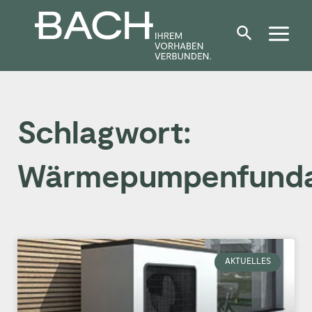
Zum
Inhalt
springen
Schlagwort:
Wärmepumpenfund
AKTUELLES