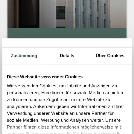
SMARTER ZUTRITT ZUM
GEBÄUDE
Zustimmung
Details
Über Cookies
Entdecken Sie die Zukunft des Wohnens mit
LEGRAND. Die neue Türstation Linea 5000
Diese Webseite verwendet Cookies
with Netatmo macht den Gebäudezugang zu
Wir verwenden Cookies, um Inhalte und Anzeigen zu
einem digitalen Erlebnis.
personalisieren, Funktionen für soziale Medien anbieten
zu können und die Zugriffe auf unsere Website zu
MEHR »
analysieren. Außerdem geben wir Informationen zu Ihrer
Verwendung unserer Website an unsere Partner für
soziale Medien, Werbung und Analysen weiter. Unsere
3. April 2025
Keine Kommentare
Partner führen diese Informationen möglicherweise mit