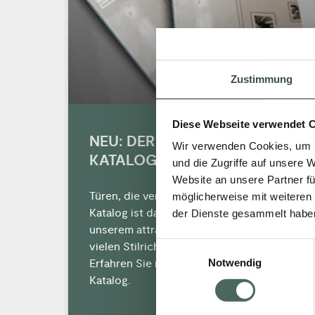
Zustimmung
Diese Webseite verwendet 
NEU: DER SCHNELLE TÜREN-
Wir verwenden Cookies, um I
KATALOG
und die Zugriffe auf unsere 
Website an unsere Partner fü
Türen, die verbinden – unser neuer
möglicherweise mit weiteren
Katalog ist da! Überzeugen Sie sich von
der Dienste gesammelt habe
unserem attraktiven Türenprogramm in
vielen Stilrichtungen und Ausführung.
Einwilligungsauswahl
Erfahren Sie mehr im digitalen Türen-
Notwendig
Katalog.