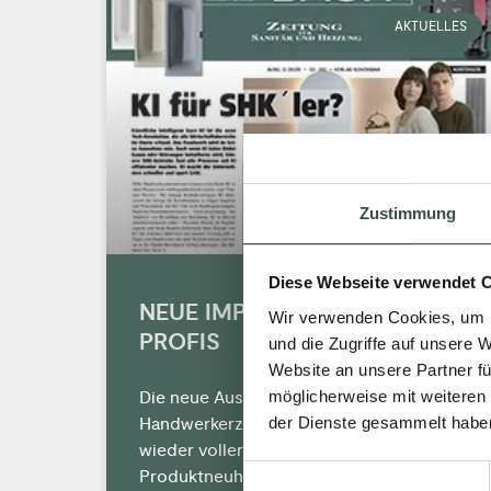
AKTUELLES
Zustimmung
Diese Webseite verwendet 
NEUE IMPULSE FÜR SHK
Wir verwenden Cookies, um I
PROFIS
und die Zugriffe auf unsere 
Website an unsere Partner fü
möglicherweise mit weiteren
Die neue Ausgabe der
der Dienste gesammelt habe
Handwerkerzeitung ist da und sie steckt
wieder voller aktueller Techniktrends,
Einwilligungsauswahl
Produktneuheiten und Praxislösungen