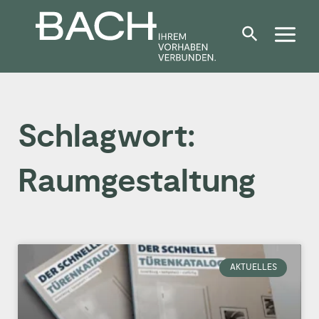
Zum
Inhalt
springen
Schlagwort:
Raumgestaltung
AKTUELLES