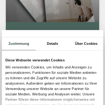
NEU: DER SCHNELLE TÜREN-
KATALOG
Zustimmung
Details
Über Cookies
Türen, die verbinden – unser neuer Katalog ist
da! Überzeugen Sie sich von unserem
Diese Webseite verwendet Cookies
attraktiven Türenprogramm in vielen
Wir verwenden Cookies, um Inhalte und Anzeigen zu
Stilrichtungen und Ausführung. Erfahren Sie
personalisieren, Funktionen für soziale Medien anbieten
mehr im digitalen Türen-Katalog.
zu können und die Zugriffe auf unsere Website zu
analysieren. Außerdem geben wir Informationen zu Ihrer
MEHR »
Verwendung unserer Website an unsere Partner für
soziale Medien, Werbung und Analysen weiter. Unsere
Partner führen diese Informationen möglicherweise mit
12. September 2025
Keine Kommentare