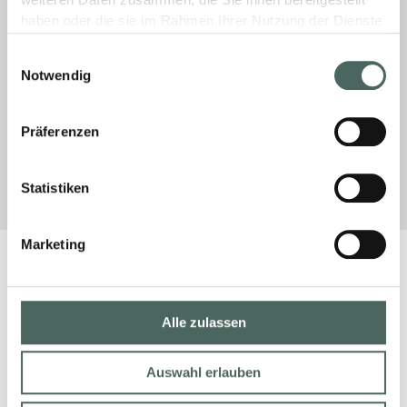
weiteren Daten zusammen, die Sie ihnen bereitgestellt
Schminken oder Rasieren bis hin zu sanften
haben oder die sie im Rahmen Ihrer Nutzung der Dienste
Lichtakzenten. Erfahren Sie mehr über unsere
gesammelt haben.
Aktion Licht im Bad.
Einwilligungsauswahl
Notwendig
MEHR »
Präferenzen
27. Januar 2026
Keine Kommentare
Statistiken
Marketing
Alle zulassen
Auswahl erlauben