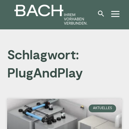
Zum
Inhalt
springen
Schlagwort:
PlugAndPlay
AKTUELLES