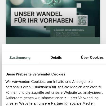
UNSER WANDEL FÜR IHR
VORHABEN.
Zustimmung
Details
Über Cookies
120 Jahre BACH – das ist Erfahrung,
Verlässlichkeit und Partnerschaft auf
Diese Webseite verwendet Cookies
Augenhöhe. Und genau dieses besondere
Wir verwenden Cookies, um Inhalte und Anzeigen zu
Jubiläum war für uns der richtige Moment,
personalisieren, Funktionen für soziale Medien anbieten zu
einen großen Schritt nach vorn zu gehen.
können und die Zugriffe auf unsere Website zu analysieren.
Außerdem geben wir Informationen zu Ihrer Verwendung
unserer Website an unsere Partner für soziale Medien,
MEHR »