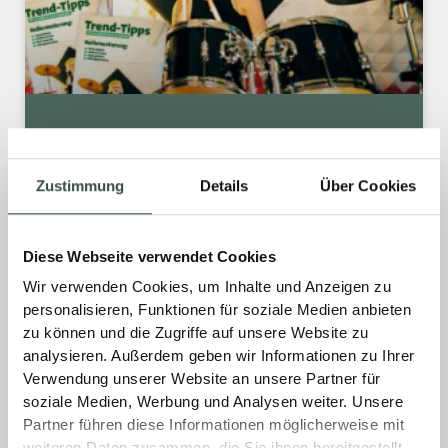
SANIERUNG, DIE SICH AUSZAHLT.
Zustimmung
Details
Über Cookies
Steigende Energiekosten, mehr
Klimabewusstsein und attraktive
Förderprogramme machen die energetische
Diese Webseite verwendet Cookies
Sanierung aktueller denn je. Wer sein Zuhause
Wir verwenden Cookies, um Inhalte und Anzeigen zu
modernisiert, profitiert gleich mehrfach:
personalisieren, Funktionen für soziale Medien anbieten
niedrigere Heizkosten, ein angenehmeres
zu können und die Zugriffe auf unsere Website zu
Raumklima und eine langfristige
analysieren. Außerdem geben wir Informationen zu Ihrer
Wertsteigerung der Immobilie.
Verwendung unserer Website an unsere Partner für
soziale Medien, Werbung und Analysen weiter. Unsere
MEHR »
Partner führen diese Informationen möglicherweise mit