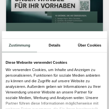
UNSER WANDEL FÜR IHR
VORHABEN.
Zustimmung
Details
Über Cookies
120 Jahre BACH – das ist Erfahrung,
Verlässlichkeit und Partnerschaft auf
Diese Webseite verwendet Cookies
Augenhöhe. Und genau dieses besondere
Wir verwenden Cookies, um Inhalte und Anzeigen zu
Jubiläum war für uns der richtige Moment,
personalisieren, Funktionen für soziale Medien anbieten
einen großen Schritt nach vorn zu gehen.
zu können und die Zugriffe auf unsere Website zu
analysieren. Außerdem geben wir Informationen zu Ihrer
MEHR »
Verwendung unserer Website an unsere Partner für
soziale Medien, Werbung und Analysen weiter. Unsere
Partner führen diese Informationen möglicherweise mit
28. Januar 2026
Keine Kommentare