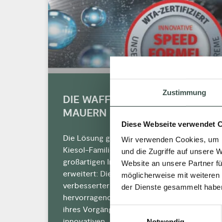
Zustimmung
DIE WAFFE GEGEN FEUCHTE
MAUERN
Diese Webseite verwendet 
Die Lösung gegen Mauerfeuchtigkeit. Die
Wir verwenden Cookies, um I
Kiesol-Familie wurde mit einer
und die Zugriffe auf unsere 
großartigen Innovation Kiesol C plus
Website an unsere Partner fü
erweitert: Die ergiebige Silancreme mit
möglicherweise mit weiteren
verbesserter Rezeptur punktet mit den
der Dienste gesammelt habe
hervorragenden Produkteigenschaften
ihres Vorgängers, wirkt jedoch Dank ihrer
Einwilligungsauswahl
innovativen „Speed Formel“ deutlich
Notwendig