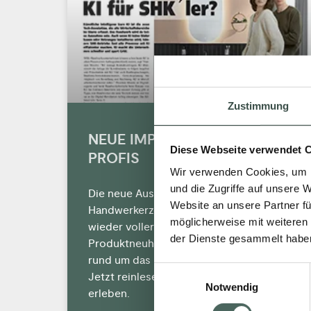
Zustimmung
NEUE IMPULSE FÜR SHK
Diese Webseite verwendet 
PROFIS
Wir verwenden Cookies, um I
und die Zugriffe auf unsere 
Die neue Ausgabe der
Website an unsere Partner fü
Handwerkerzeitung ist da und sie steckt
möglicherweise mit weiteren
wieder voller aktueller Techniktrends,
der Dienste gesammelt habe
Produktneuheiten und Praxislösungen
rund um das moderne SHK-Handwerk.
Einwilligungsauswahl
Jetzt reinlesen und frische Impulse
Notwendig
erleben.