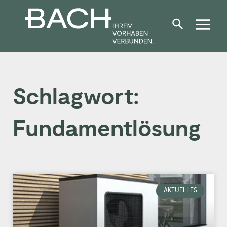
Zum
Inhalt
springen
Schlagwort:
Fundamentlösung
AKTUELLES