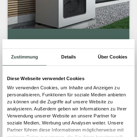
WÄRMEPUMPE MONTIEREN
STATT BETONIEREN
Zustimmung
Details
Über Cookies
Die Montage Ihrer Wärmepumpe war noch nie
so unkompliziert. Mit unserem cleveren
Diese Webseite verwendet Cookies
Problemlöser kommen Sie zu einem schnellen
Wir verwenden Cookies, um Inhalte und Anzeigen zu
und sauberen Ergebnis.
personalisieren, Funktionen für soziale Medien anbieten
zu können und die Zugriffe auf unsere Website zu
MEHR »
analysieren. Außerdem geben wir Informationen zu Ihrer
Verwendung unserer Website an unsere Partner für
soziale Medien, Werbung und Analysen weiter. Unsere
12. September 2025
Keine Kommentare
Partner führen diese Informationen möglicherweise mit