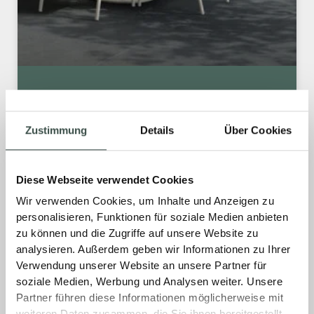
EINE FLIESE. EIN LOOK. ÜBERALL!
Zustimmung
Details
Über Cookies
Unsere exklusiven All-in-One-Fliesen
schaffen stilvolle Übergänge von der Terrasse
oder dem Balkon direkt ins Haus. Eine einzige
Diese Webseite verwendet Cookies
Fliese – perfekt für draußen und drinnen –
Wir verwenden Cookies, um Inhalte und Anzeigen zu
sorgt für ein harmonisches Gesamtbild und
personalisieren, Funktionen für soziale Medien anbieten
maximale Designfreiheit.
zu können und die Zugriffe auf unsere Website zu
analysieren. Außerdem geben wir Informationen zu Ihrer
MEHR »
Verwendung unserer Website an unsere Partner für
soziale Medien, Werbung und Analysen weiter. Unsere
Partner führen diese Informationen möglicherweise mit
18. November 2025
Keine Kommentare