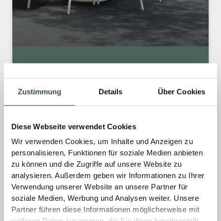
EINE FLIESE. EIN LOOK. ÜBERALL!
Zustimmung
Details
Über Cookies
Unsere exklusiven All-in-One-Fliesen
schaffen stilvolle Übergänge von der Terrasse
oder dem Balkon direkt ins Haus. Eine einzige
Diese Webseite verwendet Cookies
Fliese – perfekt für draußen und drinnen –
Wir verwenden Cookies, um Inhalte und Anzeigen zu
sorgt für ein harmonisches Gesamtbild und
personalisieren, Funktionen für soziale Medien anbieten
maximale Designfreiheit.
zu können und die Zugriffe auf unsere Website zu
analysieren. Außerdem geben wir Informationen zu Ihrer
MEHR »
Verwendung unserer Website an unsere Partner für
soziale Medien, Werbung und Analysen weiter. Unsere
Partner führen diese Informationen möglicherweise mit
18. November 2025
Keine Kommentare