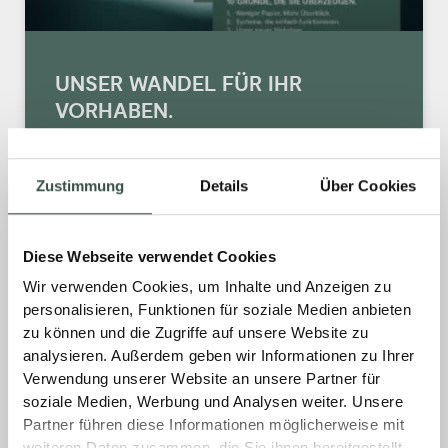
UNSER WANDEL FÜR IHR
VORHABEN.
120 Jahre BACH – das ist Erfahrung,
Verlässlichkeit und Partnerschaft auf
Zustimmung
Details
Über Cookies
Augenhöhe. Und genau dieses besondere
Jubiläum war für uns der richtige Moment,
Diese Webseite verwendet Cookies
einen großen Schritt nach vorn zu gehen.
Wir verwenden Cookies, um Inhalte und Anzeigen zu
personalisieren, Funktionen für soziale Medien anbieten
MEHR »
zu können und die Zugriffe auf unsere Website zu
analysieren. Außerdem geben wir Informationen zu Ihrer
28. Januar 2026
Keine Kommentare
Verwendung unserer Website an unsere Partner für
soziale Medien, Werbung und Analysen weiter. Unsere
Partner führen diese Informationen möglicherweise mit