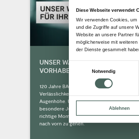
Diese Webseite verwendet 
Wir verwenden Cookies, um I
und die Zugriffe auf unsere 
Website an unsere Partner fü
möglicherweise mit weiteren
der Dienste gesammelt habe
UNSER WANDEL FÜR IHR
Einwilligungsauswahl
VORHABEN.
Notwendig
120 Jahre BACH – das ist Erfahrung,
Verlässlichkeit und Partnerschaft auf
Augenhöhe. Und genau dieses
Ablehnen
besondere Jubiläum war für uns der
richtige Moment, einen großen Schritt
nach vorn zu gehen.