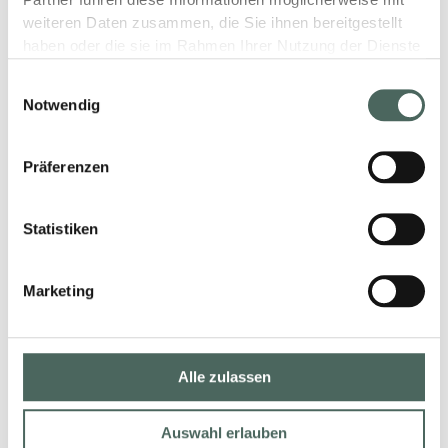
weiteren Daten zusammen, die Sie ihnen bereitgestellt
haben oder die sie im Rahmen Ihrer Nutzung der Dienste
gesammelt haben.
Einwilligungsauswahl
Notwendig
FAQ Service
Präferenzen
Kann ich Produkte direkt bei Ihnen kaufen?
Begleiten Sie das Projekt bis zur Umsetzung?
Statistiken
Arbeiten Sie mit Architekten oder Planern
zusammen?
Marketing
Vermitteln Sie Handwerker für die
Umsetzung?
Alle zulassen
Auswahl erlauben