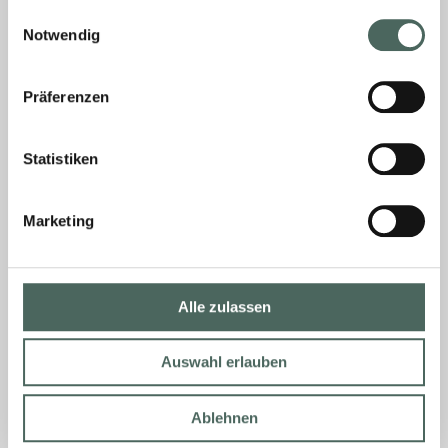
Einwilligungsauswahl
Notwendig
Mitarbeiter Abholerverkauf
Präferenzen
Haustechnik OL (m/w/d)
Statistiken
HAUS- TECHNIK. Mitarbeiter Abholerverkauf
(m/w/d) Schwerpunkt: HaustechnikBeginn:
sofortEinsatzort: Olsberg  zum Kontakt Jetzt
Marketing
Bewerben Shape Scroll Down Startseite Das
erwartet Sie: Verstärkung unseres
Verkaufsteams Eigenverantwortliches
Alle zulassen
MEHR »
Auswahl erlauben
19. Juni 2026
Keine Kommentare
Ablehnen