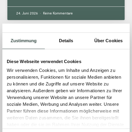
24. Juni 2026
Keine Kommentare
Mitarbeiter Abholerverkauf
Zustimmung
Details
Über Cookies
Haustechnik GÖ (m/w/d)
Diese Webseite verwendet Cookies
HAUS- TECHNIK. Mitarbeiter Abholerverkauf
(m/w/d) Schwerpunkt: HaustechnikBeginn:
Wir verwenden Cookies, um Inhalte und Anzeigen zu
sofortEinsatzort: Göttingen  zum Kontakt
personalisieren, Funktionen für soziale Medien anbieten
Jetzt Bewerben Shape Scroll Down Startseite
zu können und die Zugriffe auf unsere Website zu
analysieren. Außerdem geben wir Informationen zu Ihrer
Das erwartet Sie: Verstärkung unseres
Verwendung unserer Website an unsere Partner für
Verkaufsteams Eigenverantwortliches
soziale Medien, Werbung und Analysen weiter. Unsere
Partner führen diese Informationen möglicherweise mit
MEHR »
weiteren Daten zusammen, die Sie ihnen bereitgestellt
haben oder die sie im Rahmen Ihrer Nutzung der Dienste
19. Juni 2026
Keine Kommentare
gesammelt haben.