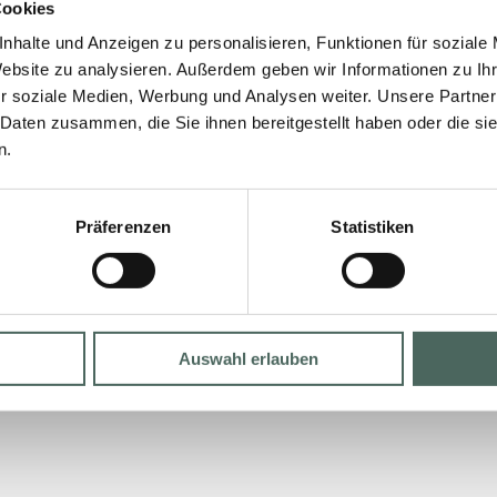
Cookies
Logistik. Fachkraft für Lagerlogistik
nhalte und Anzeigen zu personalisieren, Funktionen für soziale
(m/w/d) Dauer: 3 Jahre Standorte:
Website zu analysieren. Außerdem geben wir Informationen zu I
Boffzen, Hardegsen, Lippstadt,
r soziale Medien, Werbung und Analysen weiter. Unsere Partner
Lutherstadt Eisleben, Nordhausen
 Daten zusammen, die Sie ihnen bereitgestellt haben oder die s
Ausbildungsinhalt: Warenwirtschaft,
n.
Bestandspflege, Kommissionierung,
logistische Routenplanung
Schulabschluss: Hauptschule, Realschule
Präferenzen
Statistiken

MEHR »
Auswahl erlauben
7. April 2022
Keine Kommentare