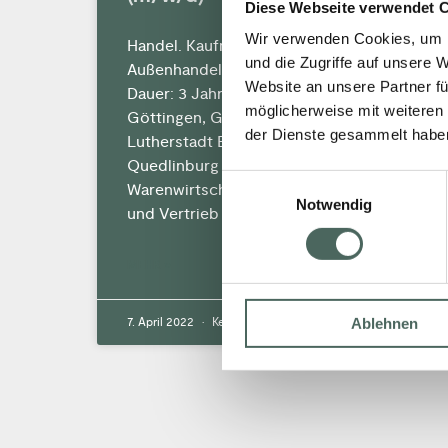
Diese Webseite verwendet 
Wir verwenden Cookies, um I
Handel. Kaufmann im Groß- und
und die Zugriffe auf unsere 
Außenhandelsmanagement (m/w/d)
Website an unsere Partner fü
Dauer: 3 Jahre Standorte: Boffzen,
möglicherweise mit weiteren
Göttingen, Gütersloh, Lippstadt,
der Dienste gesammelt habe
Lutherstadt Eisleben, Nordhausen,
Quedlinburg Ausbildungsinhalt:
Einwilligungsauswahl
Warenwirtschaft, Management, Logistik
Notwendig
und Vertrieb
MEHR »
Ablehnen
7. April 2022
Keine Kommentare