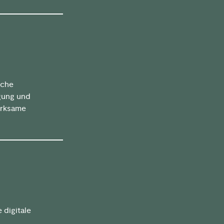
iche
gung und
rksame
 digitale