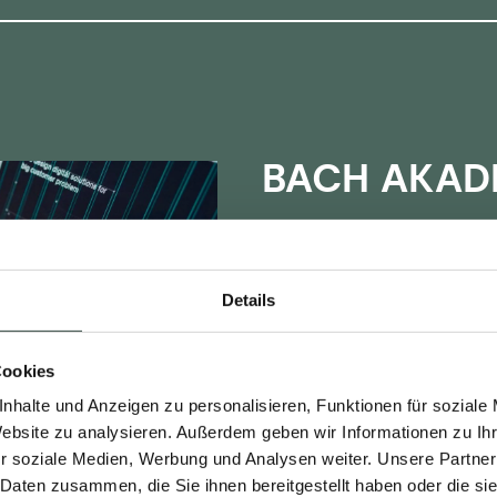
BACH AKAD
Mit Weiterbild
weiterkommen
Details
Uns ist es wichtig, dass Sie n
Cookies
stehen. Deshalb unterstützt
Akademie auf Ihrer beruflich
nhalte und Anzeigen zu personalisieren, Funktionen für soziale
persönlichen Reise mit BACH
Website zu analysieren. Außerdem geben wir Informationen zu I
vielfältige und interessante
r soziale Medien, Werbung und Analysen weiter. Unsere Partner
dafür, dass Sie immer einen S
 Daten zusammen, die Sie ihnen bereitgestellt haben oder die s