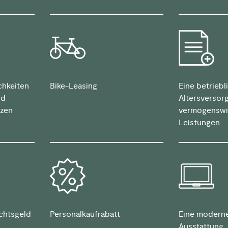
chkeiten
Bike-Leasing
Eine betriebl
nd
Altersversor
zen
vermögenswi
Leistungen
chtsgeld
Personalkaufrabatt
Eine moderne
Ausstattung