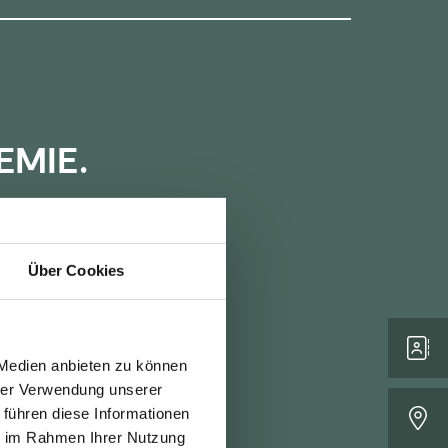
EMIE.
ung
.
Über Cookies
icht auf der Stelle
 Sie unsere BACH-
en und
 Medien anbieten zu können
 und sorgt durch
hrer Verwendung unserer
 Veranstaltungen
 führen diese Informationen
chritt voraus sind.
ie im Rahmen Ihrer Nutzung